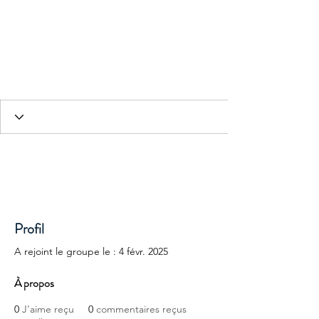
HESED International
Profil
A rejoint le groupe le : 4 févr. 2025
À propos
0
J'aime reçu
0
commentaires reçus