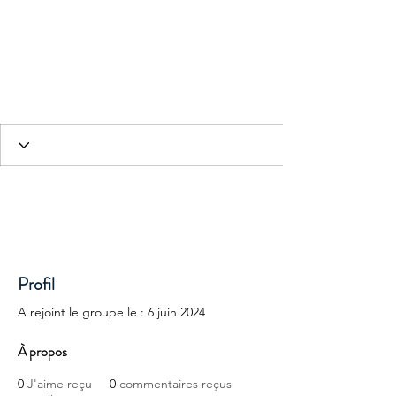
HESED International
Profil
A rejoint le groupe le : 6 juin 2024
À propos
0
J'aime reçu
0
commentaires reçus