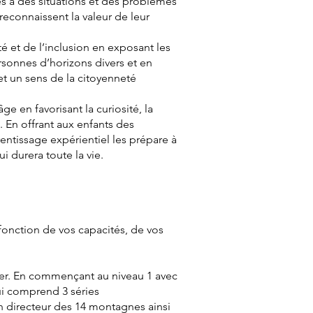
es à des situations et des problèmes
econnaissent la valeur de leur
ité et de l’inclusion en exposant les
rsonnes d’horizons divers et en
et un sens de la citoyenneté
e en favorisant la curiosité, la
. En offrant aux enfants des
entissage expérientiel les prépare à
i durera toute la vie.
 fonction de vos capacités, de vos
er. En commençant au niveau 1 avec
i comprend 3 séries
an directeur des 14 montagnes ainsi