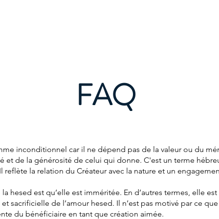
Accueil
À Propos
About
Événements
Commun
FAQ
e inconditionnel car il ne dépend pas de la valeur ou du mérite
 et de la générosité de celui qui donne. C'est un terme hébreu 
 Il reflète la relation du Créateur avec la nature et un engagem
la hesed est qu’elle est imméritée. En d’autres termes, elle est
t sacrificielle de l’amour hesed. Il n’est pas motivé par ce que l
rente du bénéficiaire en tant que création aimée.