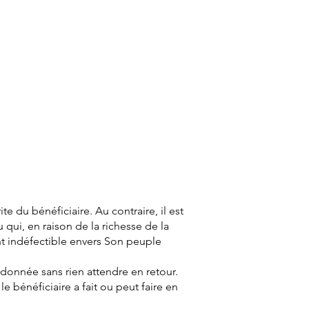
auté
Investir
More
Se connecter
 du bénéficiaire. Au contraire, il est
qui, en raison de la richesse de la
ent indéfectible envers Son peuple
 donnée sans rien attendre en retour.
e bénéficiaire a fait ou peut faire en