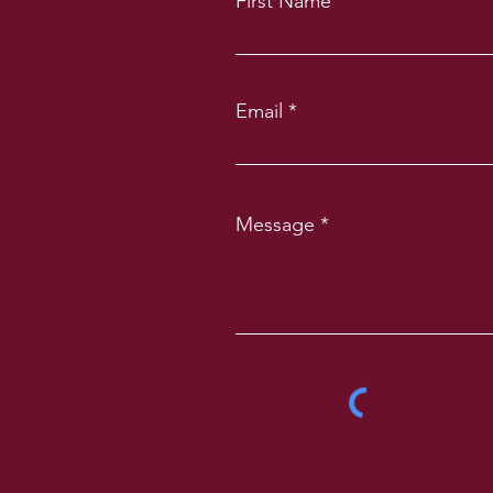
First Name
Email
Message