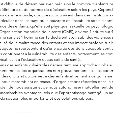
est difficile de déterminer avec précision le nombre d’enfants 
éfinitions et de normes de déclaration selon les pays. Cependa
ins dans le monde, dont beaucoup vivent dans des institutions o
ulier dans les pays où la pauvreté et l’instabilité sociale sont
itance des enfants, qu’elle soit physique, sexuelle ou psychol
rganisation mondiale de la santé (OMS), environ 1 adulte sur 4
me sur 5 et 1 homme sur 13 déclarent avoir subi des violences 
alisé de la maltraitance des enfants et son impact profond sur le
tistiques ne représentent qu'une partie des défis auxquels sont 
contribuent à la vulnérabilité des enfants, notamment les conf
insuffisant à l'éducation et aux soins de santé.
oins des enfants vulnérables nécessitent une approche globale q
vernements, les organisations non gouvernementales, les commu
 des droits et du bien-être des enfants et veillent à ce qu’ils ai
n nous rassemblant en réseau d’organisations réparties dans 
der, de nous assister et de nous autonomiser mutuellement de m
nnombrables avantages, tels que l’apprentissage partagé, un ac
de soutien plus importants et des solutions ciblées.