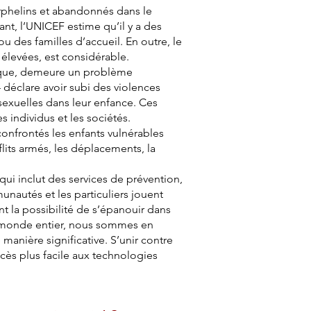
orphelins et abandonnés dans le
nt, l’UNICEF estime qu’il y a des
u des familles d’accueil. En outre, le
 élevées, est considérable.
ogique, demeure un problème
 déclare avoir subi des violences
sexuelles dans leur enfance. Ces
s individus et les sociétés.
confrontés les enfants vulnérables
lits armés, les déplacements, la
ui inclut des services de prévention,
nautés et les particuliers jouent
ent la possibilité de s’épanouir dans
le monde entier, nous sommes en
anière significative. S’unir contre
cès plus facile aux technologies