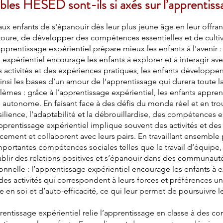
bles HESED sont-ils si axés sur l’apprentissa
ux enfants de s'épanouir dès leur plus jeune âge en leur offran
oure, de développer des compétences essentielles et de cultiv
pprentissage expérientiel prépare mieux les enfants à l'avenir :
e expérientiel encourage les enfants à explorer et à interagir 
 activités et des expériences pratiques, les enfants développent
 ainsi les bases d’un amour de l’apprentissage qui durera toute la
lèmes : grâce à l’apprentissage expérientiel, les enfants appre
autonome. En faisant face à des défis du monde réel et en trou
ilience, l’adaptabilité et la débrouillardise, des compétences ess
pprentissage expérientiel implique souvent des activités et des
ment et collaborent avec leurs pairs. En travaillant ensemble 
ortantes compétences sociales telles que le travail d’équipe, 
tablir des relations positives et s’épanouir dans des communauté
nnelle : l’apprentissage expérientiel encourage les enfants à ex
 des activités qui correspondent à leurs forces et préférences 
e en soi et d’auto-efficacité, ce qui leur permet de poursuivre le
rentissage expérientiel relie l’apprentissage en classe à des c