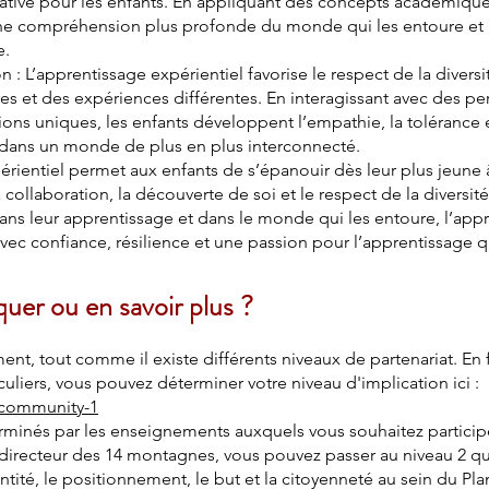
icative pour les enfants. En appliquant des concepts académiqu
ne compréhension plus profonde du monde qui les entoure et r
e.
on : L’apprentissage expérientiel favorise le respect de la divers
res et des expériences différentes. En interagissant avec des pe
ions uniques, les enfants développent l’empathie, la tolérance 
 dans un monde de plus en plus interconnecté.
rientiel permet aux enfants de s’épanouir dès leur plus jeune âg
collaboration, la découverte de soi et le respect de la diversité
ns leur apprentissage et dans le monde qui les entoure, l’appr
avec confiance, résilience et une passion pour l’apprentissage qu
er ou en savoir plus ?
ment, tout comme il existe différents niveaux de partenariat. En
liers, vous pouvez déterminer votre niveau d'implication ici :
/community-1
minés par les enseignements auxquels vous souhaitez particip
irecteur des 14 montagnes, vous pouvez passer au niveau 2 qu
ntité, le positionnement, le but et la citoyenneté au sein du Pl