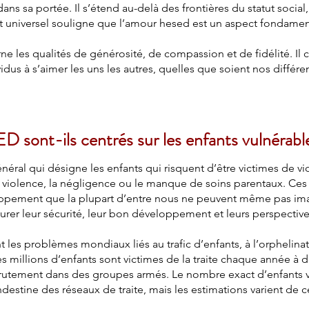
ns sa portée. Il s’étend au-delà des frontières du statut social, 
t universel souligne que l’amour hesed est un aspect fondament
e les qualités de générosité, de compassion et de fidélité. Il
idus à s’aimer les uns les autres, quelles que soient nos différe
D sont-ils centrés sur les enfants vulnérabl
néral qui désigne les enfants qui risquent d’être victimes de v
 la violence, la négligence ou le manque de soins parentaux. Ces
ppement que la plupart d’entre nous ne peuvent même pas imagi
surer leur sécurité, leur bon développement et leurs perspective
 les problèmes mondiaux liés au trafic d’enfants, à l’orphelinat
es millions d’enfants sont victimes de la traite chaque année à d
ecrutement dans des groupes armés. Le nombre exact d’enfants vict
destine des réseaux de traite, mais les estimations varient de c