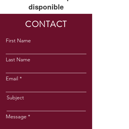
disponible
Cette application a été abandonnée. Si
CONTACT
vous avez besoin d'une application
communautaire, utilisez Wix Groups.
First Name
Last Name
Email
Subject
Message